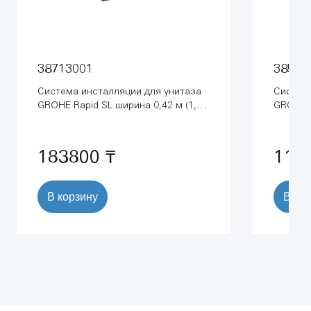
38713001
38536
Система инсталляции для унитаза
Система
GROHE Rapid SL ширина 0,42 м (1,13
GROHE R
м) (38713001)
183800 ₸
113
В корзину
В ко