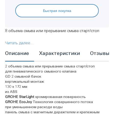
Быстрая покупка
8 объема смыва или прерывание смыва старт/стоп
Читать далее...
Технология совершенного потока: расходуйте
меньше воды с прежним эффектом
Описание
Характеристики
Отзывы
2 объема смыва или прерывание смыва старт/стоп
для пневматического смывного клапана
GD 2 смывной бачок
вертикальный монтаж
130 x 172 мм
из ABS
GROHE StarLight
хромированная поверхность
GROHE EcoJoy
Технология совершенного потока
при уменьшенном расходе воды
панель смыва с магнитным деражтелем и крепежным