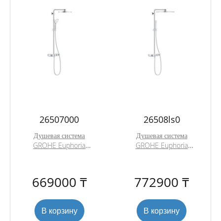
26507000
26508ls0
Душевая система
Душевая система
GROHE Euphoria
GROHE Euphoria
SmartControl 310
SmartControl 310
DUO с термостатом,
DUO Cube с
хром (26507000)
термостатом, белая
669000 ₸
772900 ₸
луна (26508LS0)
В корзину
В корзину