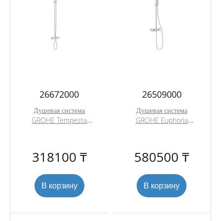
26672000
26509000
Душевая система
Душевая система
GROHE Tempesta
GROHE Euphoria
Cosmopolitan System
SmartControl 260
250 с термостатом для
MONO с термостатом,
ванны, хром
хром (26509000)
318100 ₸
580500 ₸
(26672000)
В корзину
В корзину