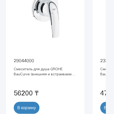
29044000
23335
Смеситель для душа GROHE
Смесит
BauCurve (внешняя и встраиваемая
BauLoo
части), хром (29044000)
(233350
56200 ₸
478
В корзину
В ко