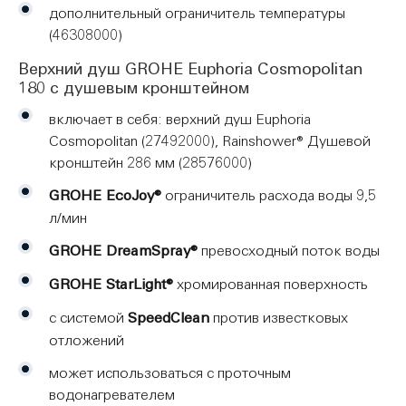
дополнительный ограничитель температуры
(46308000)
Верхний душ GROHE Euphoria Cosmopolitan
180 с душевым кронштейном
включает в себя: верхний душ Euphoria
Cosmopolitan (27492000), Rainshower® Душевой
кронштейн 286 мм (28576000)
GROHE EcoJoy®
ограничитель расхода воды 9,5
л/мин
GROHE DreamSpray®
превосходный поток воды
GROHE StarLight®
хромированная поверхность
с системой
SpeedClean
против известковых
отложений
может использоваться с проточным
водонагревателем