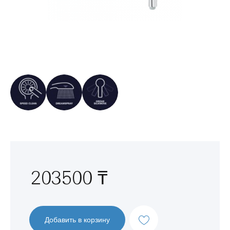
Перейти
к
началу
галереи
изображений
203500 ₸
Добавить в корзину