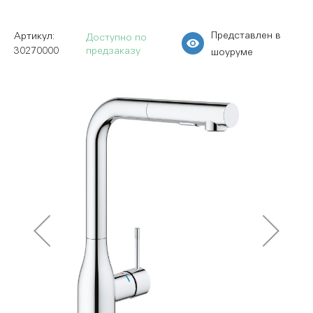
Представлен в
Доступно по
30270000
предзаказу
шоуруме
Пропустить
и
перейти
к
галереям
изображений