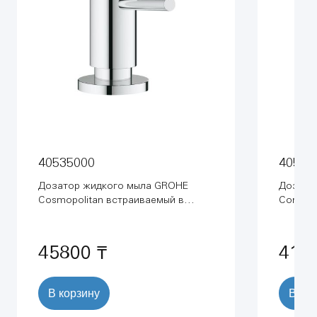
40535000
40536
Дозатор жидкого мыла GROHE
Дозато
Cosmopolitan встраиваемый в
Contem
столешницу, хром (40535000)
столешн
45800 ₸
411
В корзину
В ко