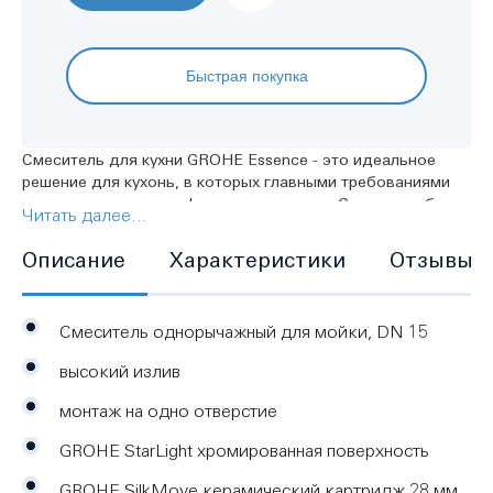
Быстрая покупка
Смеситель для кухни GROHE Essence - это идеальное
решение для кухонь, в которых главными требованиями
являются качество и функциональность. Смеситель был
Читать далее...
спроектирован в элегантном облике, который добавит в
дизайн вашей кухни настоящую изюминку. Излив
Описание
Характеристики
Отзывы
поворачивается на 360˚ для максимального удобства, а
выдвижная металлическая лейка включает два режима
струи, стандартный и мощный, между которыми можно
Смеситель однорычажный для мойки, DN 15
легко переключаться с помощью нажатия кнопки. Этот
смеситель отлично подойдет для различных кухонных
высокий излив
задач, начиная от наполнения кастрюль или чайников и
заканчивая мытьем овощей. Лейкой также удобно
монтаж на одно отверстие
пользоваться, если у вас двойная мойка. А когда вы
закончите свои задачи, лейка вернется на место
GROHE StarLight хромированная поверхность
благодаря системе GROHE EasyDock. Смеситель также
GROHE SilkMove керамический картридж 28 мм
оснащен технологией GROHE SilkMove, которая