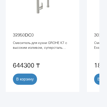
32950DC0
30269
Смеситель для кухни GROHE K7 с
Смесит
высоким изливом, суперсталь
Essence
(32950DC0)
(302690
644300 ₸
187
В корзину
В ко