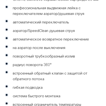
обеспечивает плавность и точность управления потоком
профессиональная выдвижная лейка с
и температурой воды. Ослепительная хромовая
переключателем аэратор/душевая струя
поверхность GROHE StarLight сохранит свой блеск на
долгие годы.
автоматический переключатель
аэратор/SpeedClean душевая струя
автоматическое возвратное переключение
на аэратор после выключения
поворотный трубкообразный излив
радиус поворота 360°
встроенный обратный клапан с защитой от
обратного потока
гибкая подводка
система быстрого монтажа
встроенный ограничитель температуры