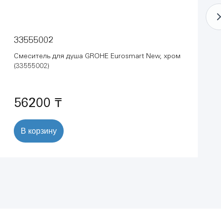
33555002
Смеситель для душа GROHE Eurosmart New, хром
(33555002)
56200 ₸
В корзину