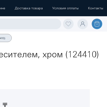
ине
Доставка товара
Условия оплаты
Контакты
410)
сителем, хром (124410)
 ₸