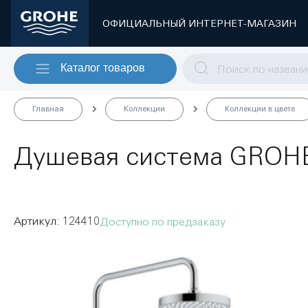
ОФИЦИАЛЬНЫЙ ИНТЕРНЕТ-МАГАЗИН
Каталог товаров
Главная
Коллекции
Коллекции в цвете
Душевая система GROHE 
124410
Доступно по предзаказу
Пропустить
и
перейти
к