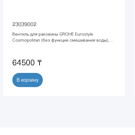
23039002
Вентиль для раковины GROHE Eurostyle
Cosmopolitan (без функции смешивания воды),
хром (23039002)
64500 ₸
В корзину