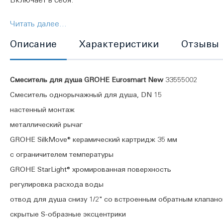
Читать далее...
Душевая система GROHE New Tempesta 200
Описание
Характеристики
Отзывы
Смеситель для душа GROHE Eurosmart New
Смеситель для душа GROHE Eurosmart New
33555002
Смеситель однорычажный для душа, DN 15
настенный монтаж
металлический рычаг
GROHE SilkMove® керамический картридж 35 мм
с ограничителем температуры
GROHE StarLight® хромированная поверхность
регулировка расхода воды
отвод для душа снизу 1/2" со встроенным обратным клапан
скрытые S-образные эксцентрики