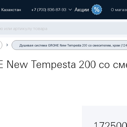
Акции
Казахстан
+7 (700) 836-87-93
О магаз
Душевая система GROHE New Tempesta 200 со смесителем, хром (124
New Tempesta 200 со сме
172500