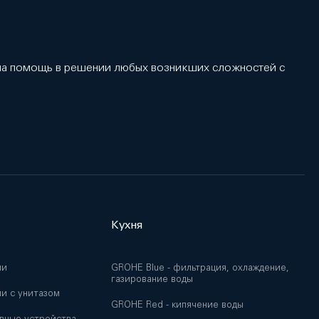
 на помощь в решении любых возникших сложностей с
Кухня
ии
GROHE Blue - фильтрация, охлаждение,
газирование воды
и с унитазом
GROHE Red - кипячение воды
вные устройства