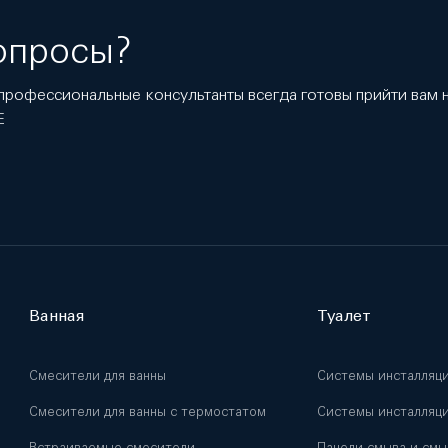
опросы?
профессиональные консультанты всегда готовы прийти вам
E
Ванная
Туалет
Смесители для ванны
Системы инсталляц
Смесители для ванны с термостатом
Системы инсталляци
Встраиваемые смесители
Панели смыва и смы