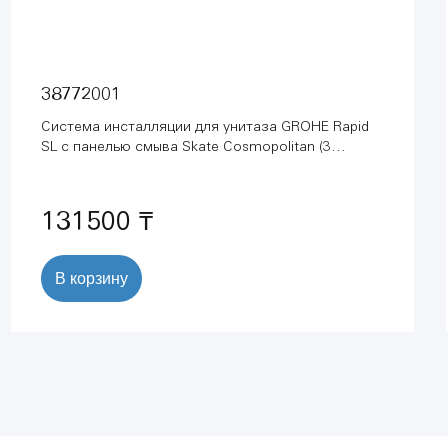
38772001
Система инсталляции для унитаза GROHE Rapid
SL с панелью смыва Skate Cosmopolitan (3
режима) (1,13 м) (38772001)
131500 ₸
В корзину