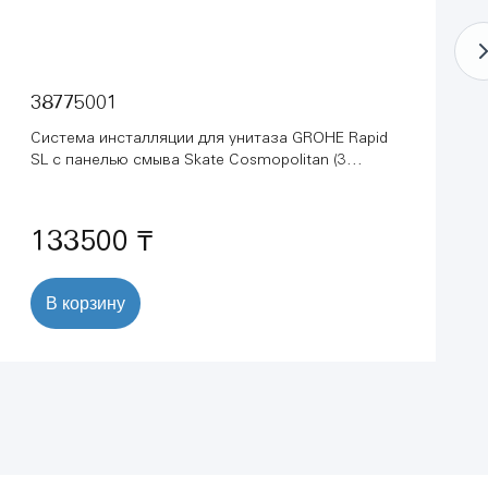
38775001
Система инсталляции для унитаза GROHE Rapid
SL с панелью смыва Skate Cosmopolitan (3
режима), комплект 4-в-1 (1,13 м) (38775001)
133500 ₸
В корзину