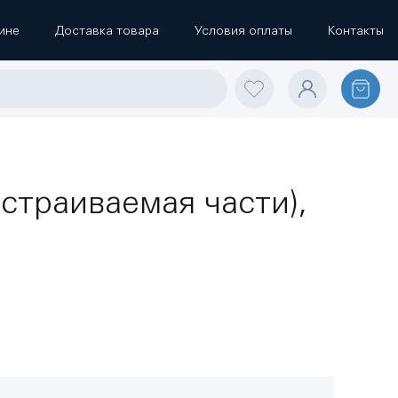
ине
Доставка товара
Условия оплаты
Контакты
страиваемая части),