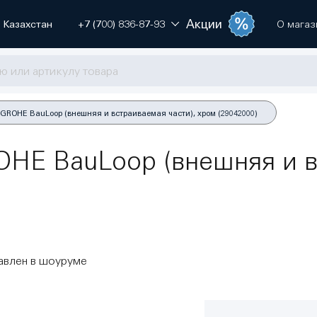
Акции
Казахстан
+7 (700) 836-87-93
О магаз
GROHE BauLoop (внешняя и встраиваемая части), хром (29042000)
HE BauLoop (внешняя и в
авлен в шоуруме