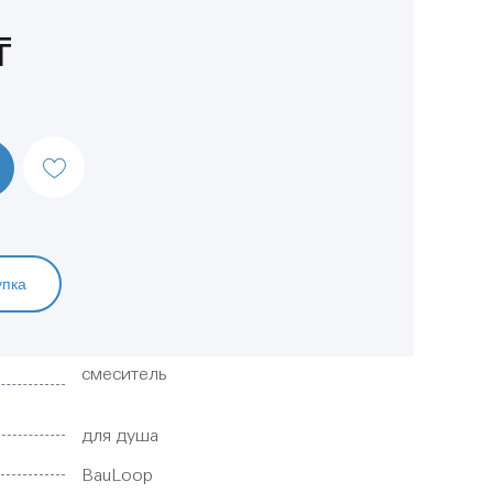
₸
упка
смеситель
для душа
BauLoop