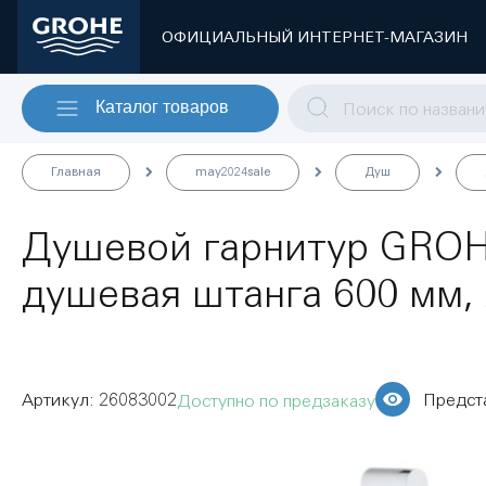
ОФИЦИАЛЬНЫЙ ИНТЕРНЕТ-МАГАЗИН
Каталог товаров
Главная
may2024sale
Душ
Душевой гарнитур GROHE
душевая штанга 600 мм, 
26083002
Предст
Доступно по предзаказу
Пропустить