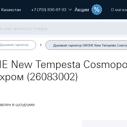
Акции
Казахстан
+7 (700) 836-87-93
О магаз
Душевой гарнитур
Душевой гарнитур GROHE New Tempesta Cosmopol
 New Tempesta Cosmopolit
хром (26083002)
авлен в шоуруме