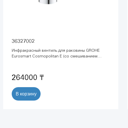
36327002
Инфракрасный вентиль для раковины GROHE
Eurosmart Cosmopolitan E (со смешиванием
воды), размер М, батарейка 6V, 5.7 л/мин, хром
(36327002)
264000 ₸
В корзину