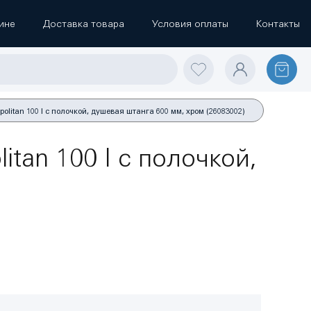
ине
Доставка товара
Условия оплаты
Контакты
itan 100 I с полочкой, душевая штанга 600 мм, хром (26083002)
an 100 I с полочкой,