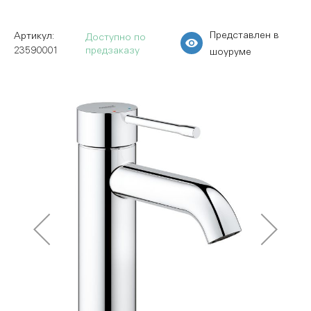
Представлен в
Доступно по
23590001
предзаказу
шоуруме
Пропустить
и
перейти
к
галереям
изображений