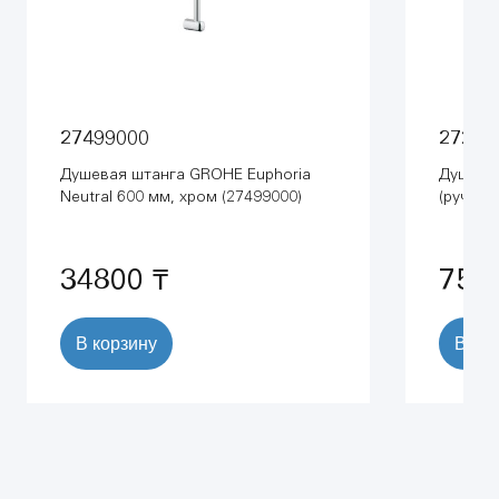
27499000
27232
Душевая штанга GROHE Euphoria
Душевой
Neutral 600 мм, хром (27499000)
(ручной
1750 мм
34800 ₸
754
В корзину
В ко