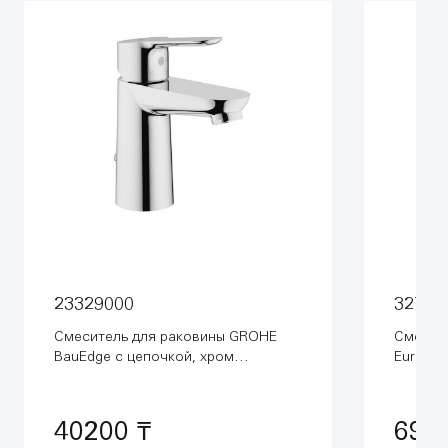
23329000
32752
Смеситель для раковины GROHE
Смесит
BauEdge с цепочкой, хром
Euroeco
(23329000)
(327520
40200 ₸
698