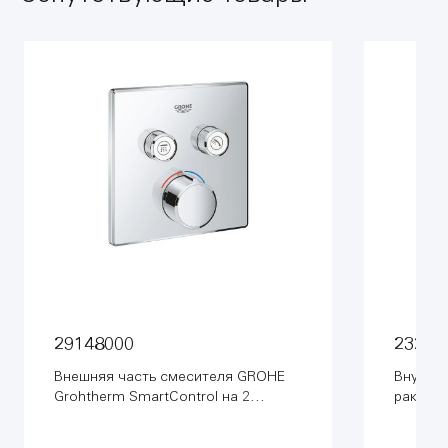
29148000
23200
Внешняя часть смесителя GROHE
Внутрен
Grohtherm SmartControl на 2
ракови
выхода, хром (29148000)
встраи
механиз