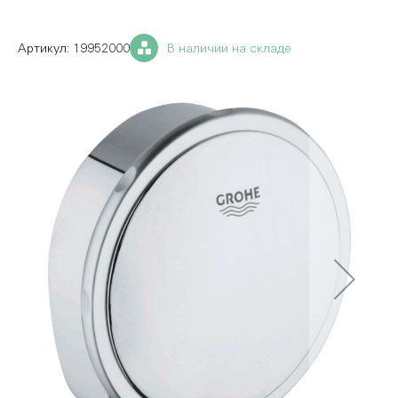
19952000
В наличии на складе
Пропустить
и
перейти
к
галереям
изображений