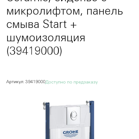
микролифтом, панель
смыва Start +
шумоизоляция
(39419000)
39419000
Доступно по предзаказу
Пропустить
и
перейти
к
галереям
изображений