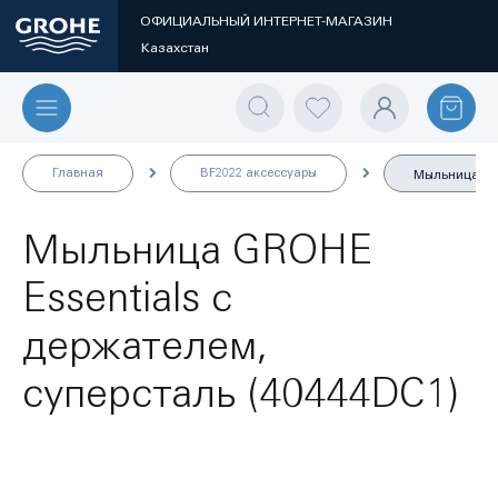
ОФИЦИАЛЬНЫЙ ИНТЕРНЕТ-МАГАЗИН
Казахстан
Главная
BF2022 аксессуары
Мыльница GRO
Мыльница GROHE
Essentials с
держателем,
суперсталь (40444DC1)