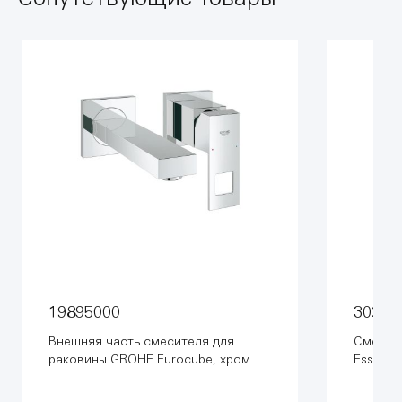
19895000
3029
Внешняя часть смесителя для
Смесит
раковины GROHE Eurocube, хром
Essenc
(19895000)
лейкой,
суперст