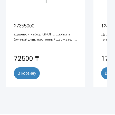
27355000
12441
Душевой набор GROHE Euphoria
Душева
(ручной душ, настенный держатель,
Tempest
шланг 1750 мм), хром (27355000)
(124410
72500 ₸
172
В корзину
В ко