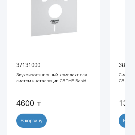
37131000
38772
Звукоизоляционный комплект для
Система
систем инсталляции GROHE Rapid
GROHE R
SL (37131000)
Skate C
м) (387
4600 ₸
131
В корзину
В ко