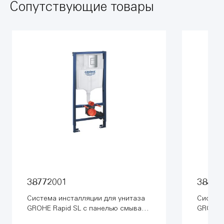
Сопутствующие товары
38772001
38827
Система инсталляции для унитаза
Система
GROHE Rapid SL с панелью смыва
GROHE R
Skate Cosmopolitan (3 режима) (1,13
режима)