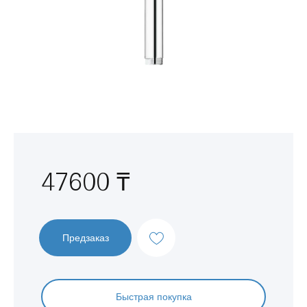
Перейти
к
началу
галереи
изображений
47600 ₸
Предзаказ
Быстрая покупка