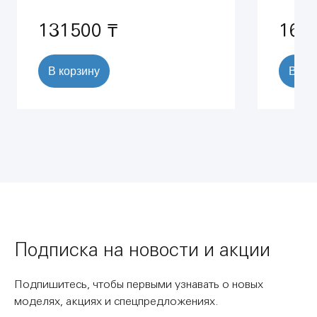
м) (38772001)
(388270
131500 ₸
160
В корзину
В ко
Подписка на новости и акции
Подпишитесь, чтобы первыми узнавать о новых
моделях, акциях и спецпредложениях.