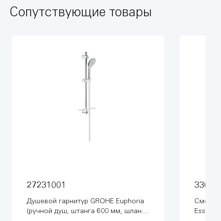
Сопутствующие товары
27231001
33624
Душевой гарнитур GROHE Euphoria
Смесит
(ручной душ, штанга 600 мм, шланг
Essence
1750 мм), хром (27231001)