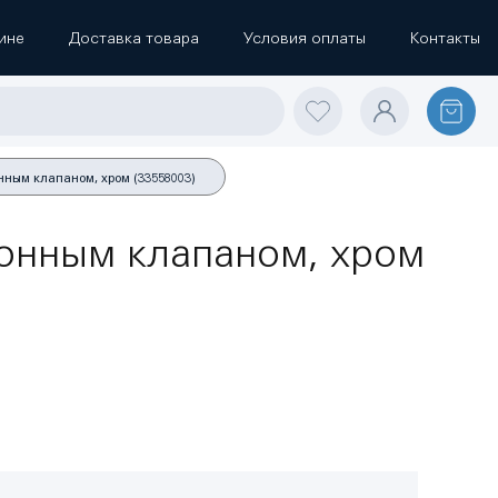
ине
Доставка товара
Условия оплаты
Контакты
нным клапаном, хром (33558003)
донным клапаном, хром