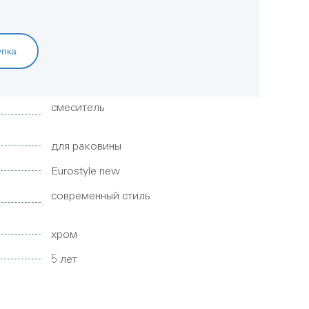
упка
смеситель
для раковины
Eurostyle new
современный стиль
хром
5 лет