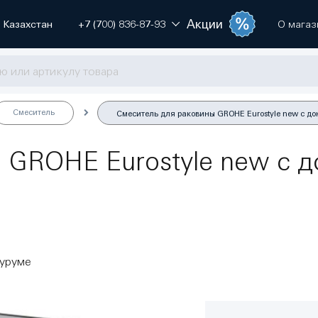
Акции
Казахстан
+7 (700) 836-87-93
О магаз
Смеситель
Смеситель для раковины GROHE Eurostyle new с до
 GROHE Eurostyle new с 
оуруме