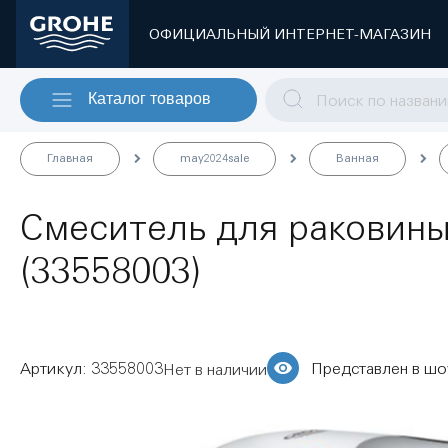
ОФИЦИАЛЬНЫЙ ИНТЕРНЕТ-МАГАЗИН
Каталог товаров
Главная
may2024sale
Ванная
Смеситель для раковины
(33558003)
33558003
Представлен в ш
Нет в наличии
Пропустить