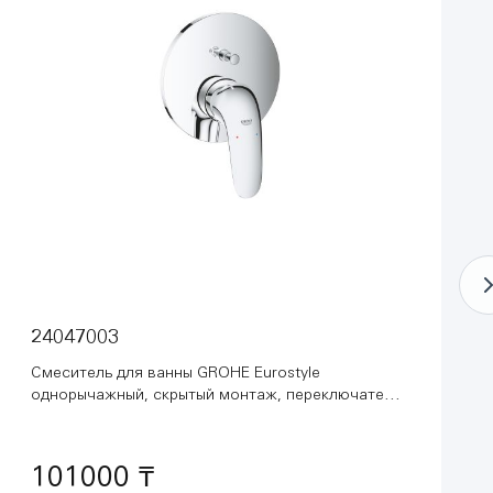
24047003
Смеситель для ванны GROHE Eurostyle
однорычажный, скрытый монтаж, переключатель
на 2 положения, хром (24047003)
101000 ₸