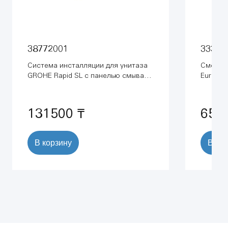
38772001
33300
Система инсталляции для унитаза
Смесит
GROHE Rapid SL с панелью смыва
Eurosma
Skate Cosmopolitan (3 режима) (1,13
м) (38772001)
131500 ₸
659
В корзину
В ко