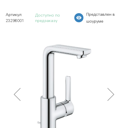
Представлен в
Доступно по
23296001
предзаказу
шоуруме
Пропустить
и
перейти
к
галереям
изображений