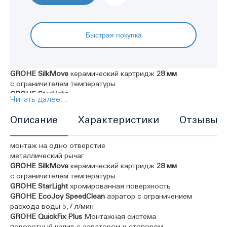
Быстрая покупка
GROHE SilkMove
керамический картридж
28 мм
с ограничителем температуры
GROHE StarLight
хромированная поверхность
Читать далее...
Описание
Характеристики
Отзывы
монтаж на одно отверстие
металлический рычаг
GROHE SilkMove
керамический картридж
28 мм
с ограничителем температуры
GROHE StarLight
хромированная поверхность
GROHE EcoJoy SpeedClean
аэратор с ограничением
расхода воды 5,7 л/мин
GROHE QuickFix
Plus
Монтажная система
поворотный излив с аэратором и стопором