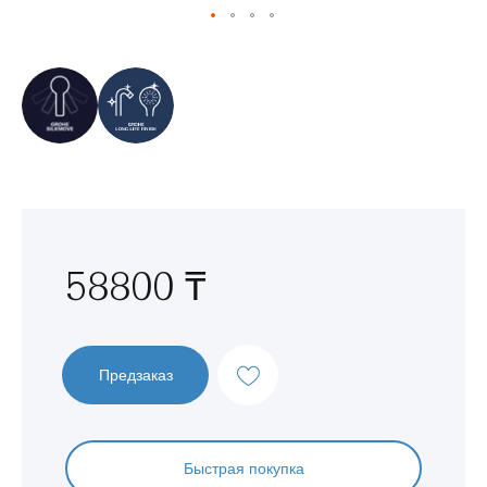
Перейти
к
началу
галереи
изображений
58800 ₸
Предзаказ
Быстрая покупка