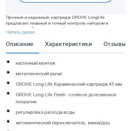
Прочный и надежный, картридж GROHE LongLife
предлагает плавный и точный контроль напором и
температурой воды, который останется таковым на
Читать далее...
долгие годы. Почувствуйте разницу - каждый раз, когда
используете смеситель. Настенный монтаж,
Описание
Характеристики
Отзывы
металлический рычаг, GROHE Long-Life Керамический
картридж 46 мм, регулировка расхода воды,
автоматический переключатель: ванна/душ, излив с
настенный монтаж
аэратором, отвод для душа снизу 1/2" со встроенным.
металлический рычаг
GROHE Long-Life Керамический картридж 46 мм
GROHE Long-Life Finish - стойкое долговечное
покрытие
регулировка расхода воды
автоматический переключатель: ванна/душ