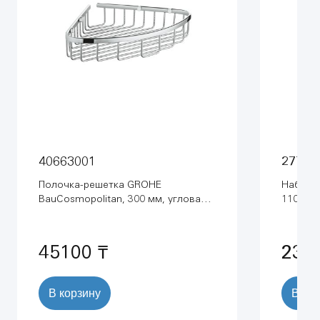
40663001
27799
Полочка-решетка GROHE
Набор 
BauCosmopolitan, 300 мм, угловая,
110, 2 
хром (40663001)
хром (2
45100 ₸
235
В корзину
В ко