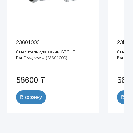
23601000
23599
Смеситель для ванны GROHE
Смесит
BauFlow, хром (23601000)
BauCurv
(235990
58600 ₸
568
В корзину
В ко