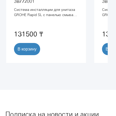
38772001
38775
Система инсталляции для унитаза
Система
GROHE Rapid SL с панелью смыва
GROHE R
Skate Cosmopolitan (3 режима) (1,13
Skate C
м) (38772001)
комплек
131500 ₸
133
В корзину
В ко
Подписка на новости и акции