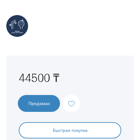
Перейти
к
началу
галереи
изображений
44500 ₸
Предзаказ
Быстрая покупка