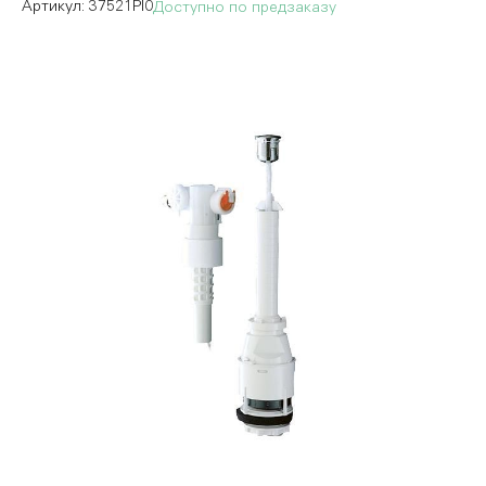
37521PI0
Доступно по предзаказу
Пропустить
и
перейти
к
галереям
изображений