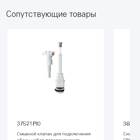
Сопутствующие товары
37521PI0
38772
Смывной клапан для подключения
Система