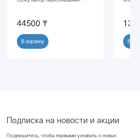
сбоку, набор переоснащения
GROHE R
GROHE (37521PI0)
Skate C
м) (387
44500 ₸
131
В корзину
В ко
Подписка на новости и акции
Подпишитесь, чтобы первыми узнавать о новых