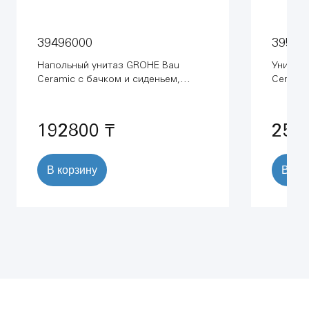
39496000
39571
Напольный унитаз GROHE Bau
Унитаз
Ceramic с бачком и сиденьем,
Ceramic
альпин-белый (39496000)
192800 ₸
254
В корзину
В ко