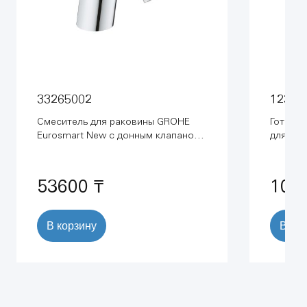
33265002
12307
Смеситель для раковины GROHE
Готово
Eurosmart New с донным клапаном,
для гиг
S-size, хром (33265002)
53600 ₸
100
В корзину
В ко