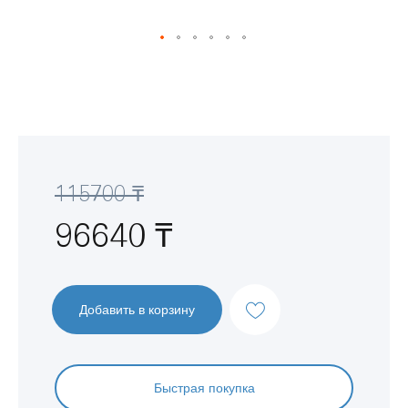
Перейти
к
началу
галереи
изображений
115700 ₸
96640 ₸
Добавить в корзину
Быстрая покупка