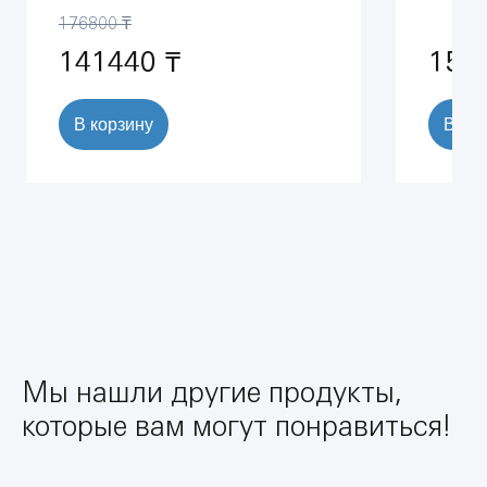
хром (23664000)
размер
176800 ₸
(24395K
141440 ₸
156
В корзину
В ко
Мы нашли другие продукты,
которые вам могут понравиться!