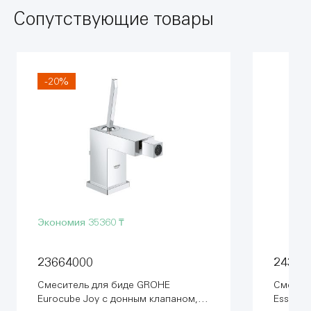
Сопутствующие товары
-20%
Экономия
35360 ₸
23664000
24395
Смеситель для биде GROHE
Смесит
Eurocube Joy с донным клапаном,
Essenc