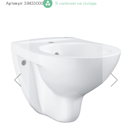
39433000
В наличии на складе
Пропустить
и
перейти
к
галереям
изображений