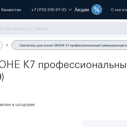
Акции
Казахстан
+7 (700) 836-87-93
О магаз
Смеситель для кухни GROHE K7 профессиональный (уменьшенный вар
ROHE K7 профессиональны
)
авлен в шоуруме