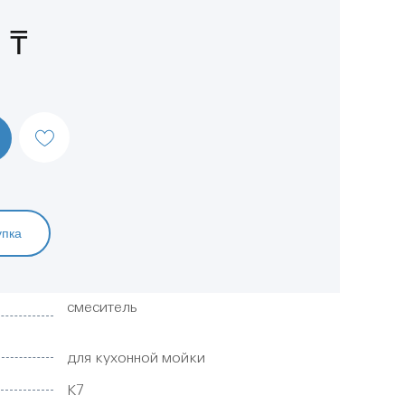
 ₸
упка
смеситель
для кухонной мойки
K7