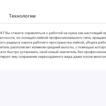
Технологии
7 Вы станете справляться с работой на кухне как настоящий п
астности, он оснащен лейкой профессионального типа, вращающ
о радиуса охвата рабочего пространства лейкой, уборка рабоч
итель располагает изливом средней высоты, с помощью которо
ете быстро установить свой новый смеситель без профессио
нтирует ему сохранение первозданного вида даже после многол