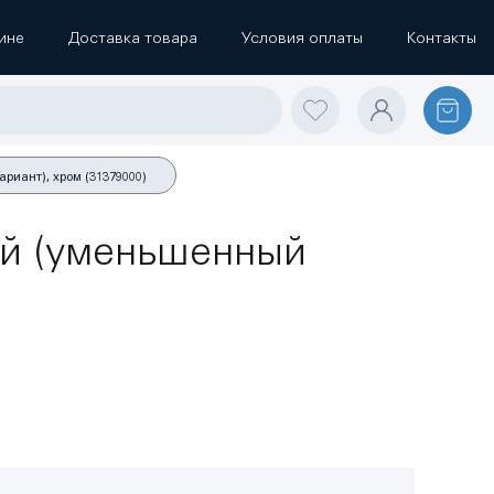
ине
Доставка товара
Условия оплаты
Контакты
иант), хром (31379000)
й (уменьшенный