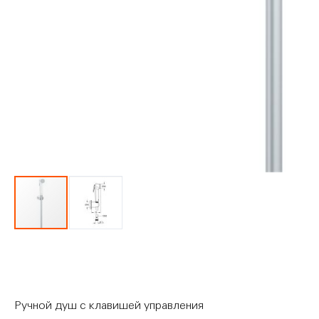
Перейти
к
началу
галереи
изображений
Ручной душ с клавишей управления