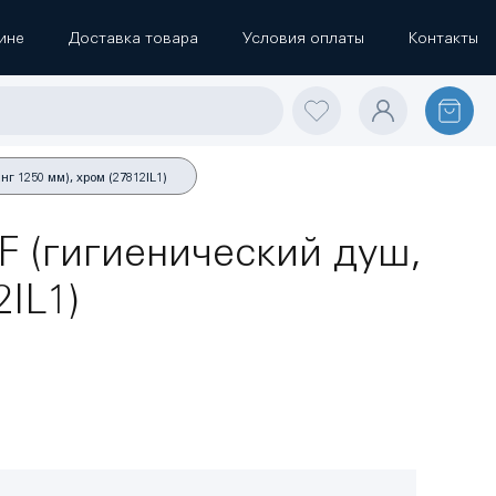
ине
Доставка товара
Условия оплаты
Контакты
 1250 мм), хром (27812IL1)
F (гигиенический душ,
IL1)