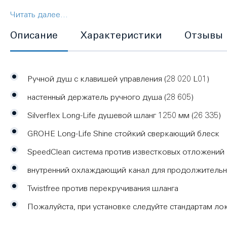
Читать далее...
(28020L01)
Описание
Характеристики
Отзывы
настенный держатель ручного душа (28605000)
Silverflex Longlife Душевой шланг 1250 мм (26335000)
Ручной душ с клавишей управления (28 020 L01)
настенный держатель ручного душа (28 605)
Silverflex Long-Life душевой шланг 1250 мм (26 335)
GROHE Long-Life Shine cтойкий сверкающий блеск
SpeedClean система против известковых отложений
внутренний охлаждающий канал для продолжительн
Twistfree против перекручивания шланга
Пожалуйста, при установке следуйте стандартам ло