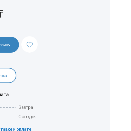
₸
рзину
упка
лата
Завтра
Сегодня
тавке и оплате