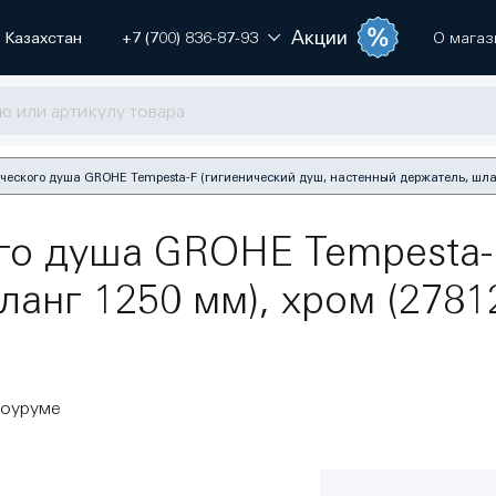
Акции
Казахстан
+7 (700) 836-87-93
О магаз
ческого душа GROHE Tempesta-F (гигиенический душ, настенный держатель, шланг
го душа GROHE Tempesta-
анг 1250 мм), хром (27812
шоуруме