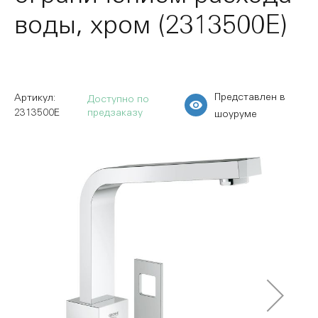
воды, хром (2313500E)
Представлен в
Доступно по
2313500E
предзаказу
шоуруме
Пропустить
и
перейти
к
галереям
изображений