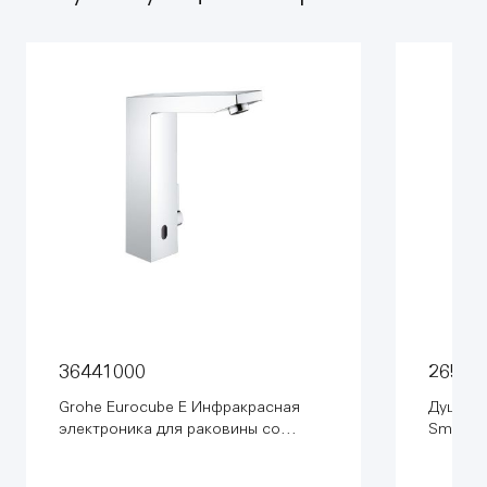
36441000
26508
Grohe Eurocube E Инфракрасная
Душева
электроника для раковины со
SmartCo
смесителем (36441000)
термост
(26508L