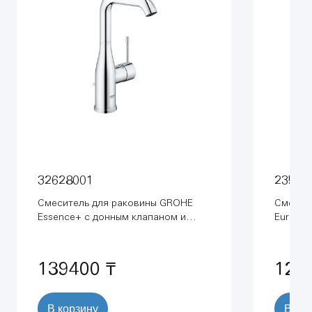
32628001
23569
Смеситель для раковины GROHE
Смесит
Essence+ с донным клапаном и
Eurosty
высоким изливом, хром (32628001)
высоким
139400 ₸
128
В корзину
В ко