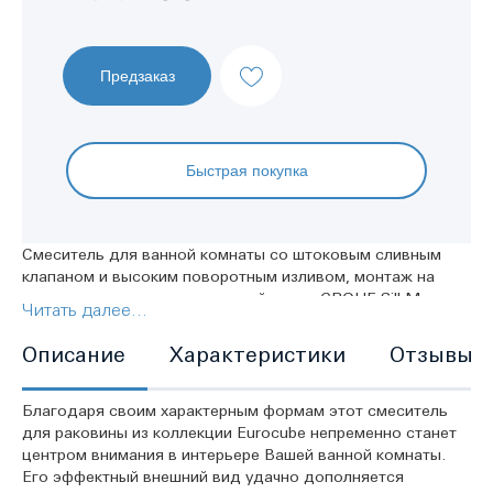
Предзаказ
Быстрая покупка
Смеситель для ванной комнаты со штоковым сливным
клапаном и высоким поворотным изливом, монтаж на
одно отверстие, металлический рычаг, GROHE SilkMove
Читать далее...
керамический картридж 28 мм, ограничитель температуры,
GROHE Long-Life Finish - стойкое долговечное покрытие,
Описание
Характеристики
Отзывы
GROHE Water Saving Технология совершенного потока
при уменьшенном расходе воды, аэратор с функцией
SpeedClean, GROHE FastFixation Plus Система монтажа.
Благодаря своим характерным формам этот смеситель
для раковины из коллекции Eurocube непременно станет
центром внимания в интерьере Вашей ванной комнаты.
Его эффектный внешний вид удачно дополняется