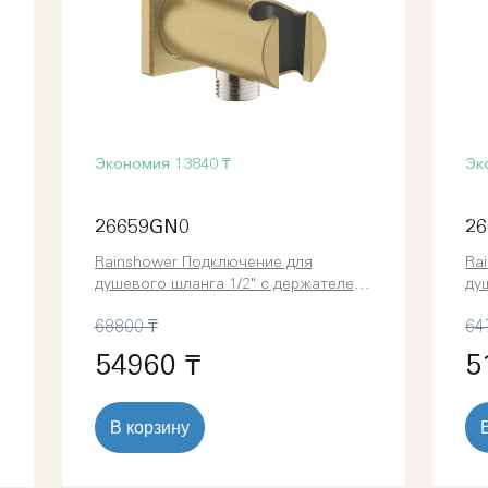
Экономия
13840 ₸
Эк
26659GN0
26
Rainshower Подключение для
Ra
душевого шланга 1/2" с держателем
ду
ручного душа (26659GN0)
ру
68800 ₸
64
54960 ₸
5
В корзину