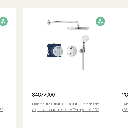
34872000
28
Набор для душа GROHE Grohtherm
Te
22
скрытого монтажа с Tempesta 250
(2
(34872000)