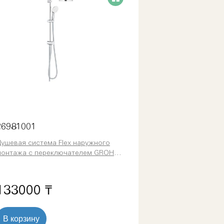
26981001
ушевая система Flex наружного
монтажа с переключателем GROHE
empesta System 200, 6.5 л/мин, хром
26981001)
133000 ₸
В корзину