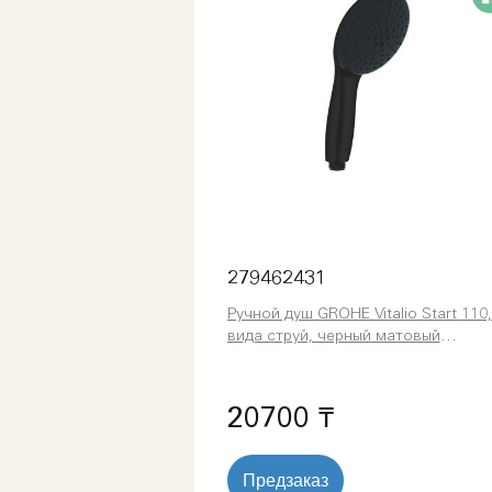
279462431
Ручной душ GROHE Vitalio Start 110,
вида струй, черный матовый
(279462431)
20700 ₸
Предзаказ