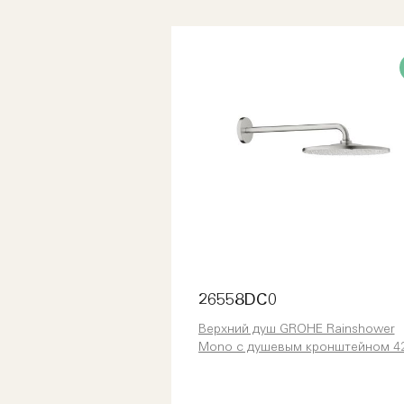
26558DC0
Верхний душ GROHE Rainshower
Mono с душевым кронштейном 4
мм, 1 режим струи, суперсталь
(26558DC0)