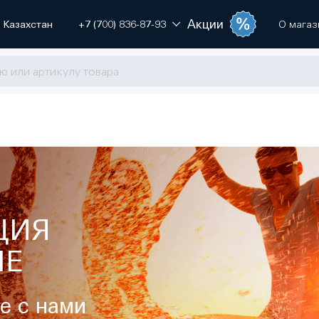
Акции
Казахстан
+7 (700) 836-87-93
О магаз
ЦИЯ
HE
е с нами