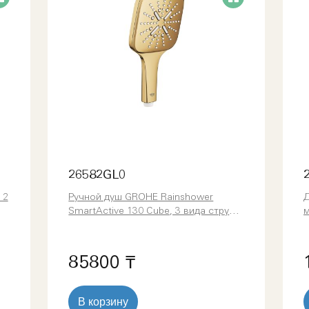
26582GL0
 2
Ручной душ GROHE Rainshower
Д
SmartActive 130 Cube, 3 вида струй,
холодный рассвет глянец (26582GL0)
T
(
85800 ₸
В корзину