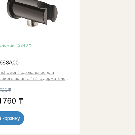
ономия
12940 ₸
658A00
inshower Подключение для
шевого шланга 1/2" с держателем
чного душа (26658A00)
700 ₸
1760 ₸
В корзину